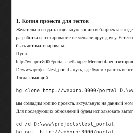
1. Копия проекта для тестов
Желательно создать отдельную копию веб-проекта с отде
разработка и тестирование не мешали друг другу. Естест
быть автоматизирована.
Пусть
http://webpro:8000/portal - веб-адрес Mercurial-репозитор
D:\www\projects\test_portal - путь, где будем хранить вер
Тогда командой
hg clone http://webpro:8000/portal D:\w
мы создадим копию проекта, актуальную на данный моме
Для последующих обновлений будем использовать вытя
cd /d D:\www\projects\test_portal

hg pull http://webpro:8000/portal
