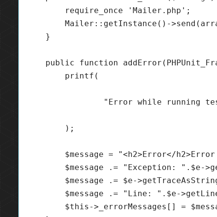
        require_once 'Mailer.php';

        Mailer::getInstance()->send(arr
    }    

    public function addError(PHPUnit_Fr
        printf(

                "Error while running te
        );

        $message = "<h2>Error</h2>Error
        $message .= "Exception: ".$e->ge
        $message .= $e->getTraceAsString
        $message .= "Line: ".$e->getLine
        $this->_errorMessages[] = $messa