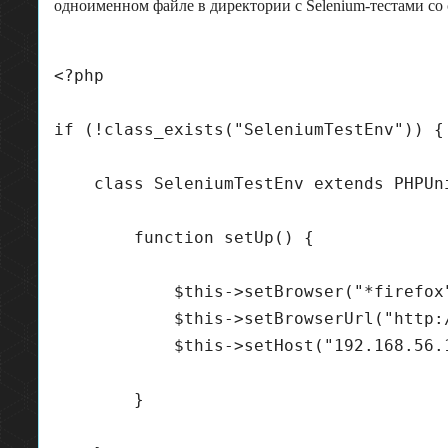
одноименном файле в директории с Selenium-тестами 
<?php

if (!class_exists("SeleniumTestEnv")) {

    class SeleniumTestEnv extends PHPUn
        function setUp() {

            $this->setBrowser("*firefox"
            $this->setBrowserUrl("http:/
            $this->setHost("192.168.56.1
        }
