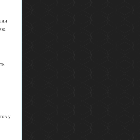
ании
аю.
ть
тов у