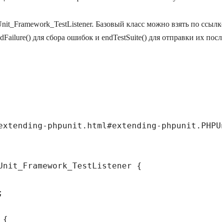
it_Framework_TestListener. Базовый класс можно взять по ссыл
Failure() для сбора ошибок и endTestSuite() для отправки их посл
extending-phpunit.html#extending-phpunit.PHPU
Unit_Framework_TestListener {



{
