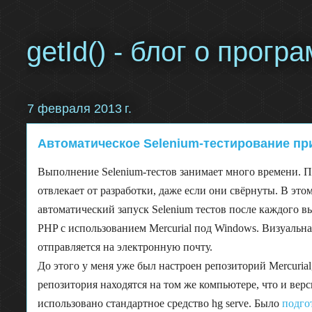
getId() - блог о прог
7 февраля 2013 г.
Автоматическое Selenium-тестирование при
Выполнение Selenium-тестов занимает много времени. П
отвлекает от разработки, даже если они свёрнуты. В это
автоматический запуск Selenium тестов после каждого в
PHP с использованием Mercurial под Windows. Визуальна
отправляется на электронную почту.
До этого у меня уже был настроен репозиторий Mercuria
репозитория находятся на том же компьютере, что и верси
использовано стандартное средство hg serve. Было
подго