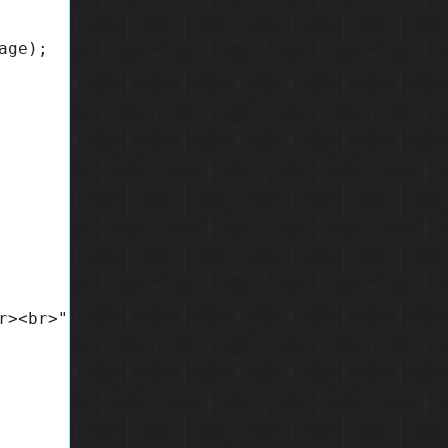
ge);

><br>";
