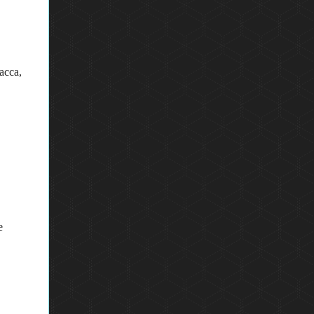
асса,
е