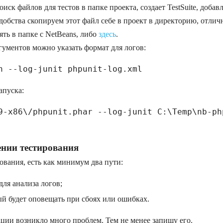
иск файлов для тестов в папке проекта, создает TestSuite, добавл
добства скопируем этот файл себе в проект в директорию, отлич
зять в папке с NetBeans, либо
здесь
.
ргументов можно указать формат для логов:
апуска:
ении тестирования
ования, есть как минимум два пути:
ля анализа логов;
ый будет оповещать при сбоях или ошибках.
ации возникло много проблем. Тем не менее запишу его.