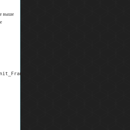
ке выше
е
nit_Framework_TestListener
