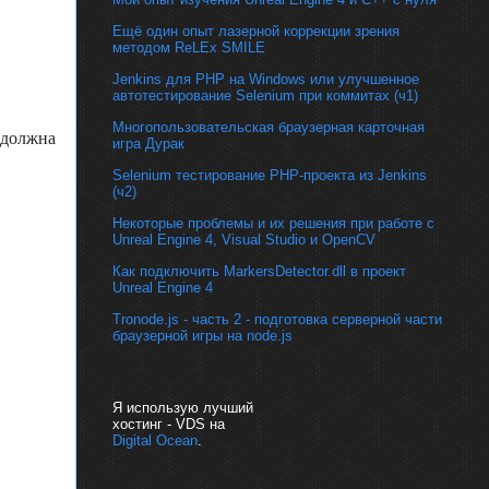
Ещё один опыт лазерной коррекции зрения
методом ReLEx SMILE
Jenkins для PHP на Windows или улучшенное
автотестирование Selenium при коммитах (ч1)
Многопользовательская браузерная карточная
я должна
игра Дурак
Selenium тестирование PHP-проекта из Jenkins
(ч2)
Некоторые проблемы и их решения при работе с
Unreal Engine 4, Visual Studio и OpenCV
Как подключить MarkersDetector.dll в проект
Unreal Engine 4
Tronode.js - часть 2 - подготовка серверной части
браузерной игры на node.js
Я использую лучший
хостинг - VDS на
Digital Ocean
.