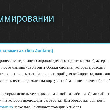
раммировании
 коммитах (без Jenkins)
роцесс тестирования сопровождается открытием окон браузера, 
м посте я запишу свой опыт сборки системы, которая проводит
ыталкивания изменений в репозиторий для веб-проекта, написан
я часть тестов проходит на виртуальной машине, а отчет об оши
l, который используется для совместной разработки. Сами файлы
я, в которой происходит разработка. Для обработки pull, push
товлено
несколько Selenium-тестов для NetBeans.