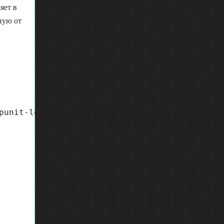
яет в
ную от