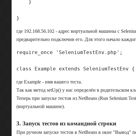
    }

где 192.168.56.102 - адрес виртуальной машины с Seleniu
предварительно подключив его. Для этого начало каждо
require_once 'SeleniumTestEnv.php';

где Example - имя вашего теста.
Так как метод setUp() у нас определён в родительском к
Теперь при запуске тестов из NetBeans (Run Selenium Te
(виртуальной машине).
3. Запуск тестов из командной строки
При ручном запуске тестов в NetBeans в окне "Вывод" по