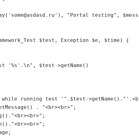
ay('some@asdasd.ru'), "Portal testing", $messa
amework_Test $test, Exception $e, $time) {

st '%s'.\n", $test->getName()

 while running test '".$test->getName()."'.<br
tMessage() . "<br><br>";

()."<br><br>";

()."<br><br>";

ge;
