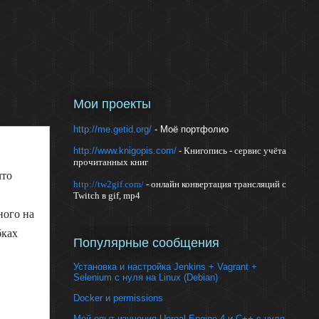
Мои проекты
http://me.getid.org/
- Моё портфолио
http://www.knigopis.com/
- Книгопись - сервис учёта
прочитанных книг
что
http://tw2gif.com/
- онлайн конвертация трансляций с
Twitch в gif, mp4
ного на
бках
Популярные сообщения
Установка и настройка Jenkins + Vagrant +
Selenium с нуля на Linux (Debian)
Docker и permissions
Мой опыт изучения Unreal Engine 4 и С++ с нуля