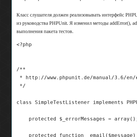
Класс слушателя должен реализовывать интерфейс PHPUn
из руководства PHPUnit. Я изменил методы addError(), add
выполнения пакета тестов.
<?php

/**

 * http://www.phpunit.de/manual/3.6/en/
 */

class SimpleTestListener implements PHP
    protected $_errorMessages = array();
    protected function _email($message) 