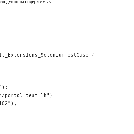
со следующим содержимым
it_Extensions_SeleniumTestCase {

);

/portal_test.lh");

02");
