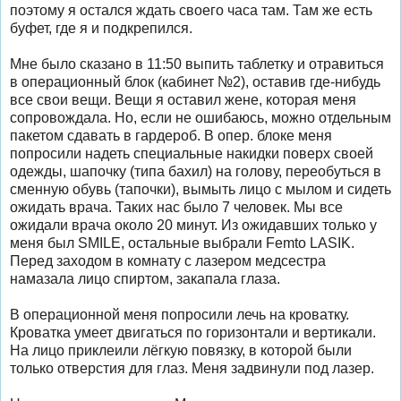
поэтому я остался ждать своего часа там. Там же есть
буфет, где я и подкрепился.
Мне было сказано в 11:50 выпить таблетку и отравиться
в операционный блок (кабинет №2), оставив где-нибудь
все свои вещи. Вещи я оставил жене, которая меня
сопровождала. Но, если не ошибаюсь, можно отдельным
пакетом сдавать в гардероб. В опер. блоке меня
попросили надеть специальные накидки поверх своей
одежды, шапочку (типа бахил) на голову, переобуться в
сменную обувь (тапочки), вымыть лицо с мылом и сидеть
ожидать врача. Таких нас было 7 человек. Мы все
ожидали врача около 20 минут. Из ожидавших только у
меня был SMILE, остальные выбрали Femto LASIK.
Перед заходом в комнату с лазером медсестра
намазала лицо спиртом, закапала глаза.
В операционной меня попросили лечь на кроватку.
Кроватка умеет двигаться по горизонтали и вертикали.
На лицо приклеили лёгкую повязку, в которой были
только отверстия для глаз. Меня задвинули под лазер.