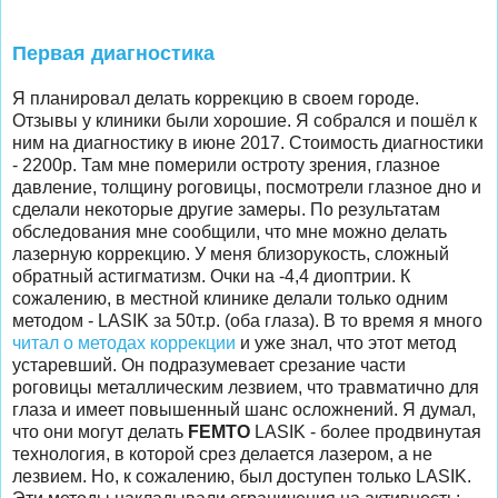
Первая диагностика
Я планировал делать коррекцию в своем городе.
Отзывы у клиники были хорошие. Я собрался и пошёл к
ним на диагностику в июне 2017. Стоимость диагностики
- 2200р. Там мне померили остроту зрения, глазное
давление, толщину роговицы, посмотрели глазное дно и
сделали некоторые другие замеры. По результатам
обследования мне сообщили, что мне можно делать
лазерную коррекцию. У меня близорукость, сложный
обратный астигматизм. Очки на -4,4 диоптрии. К
сожалению, в местной клинике делали только одним
методом - LASIK за 50т.р. (оба глаза). В то время я много
читал о методах коррекции
и уже знал, что этот метод
устаревший. Он подразумевает срезание части
роговицы металлическим лезвием, что травматично для
глаза и имеет повышенный шанс осложнений. Я думал,
что они могут делать
FEMTO
LASIK - более продвинутая
технология, в которой срез делается лазером, а не
лезвием. Но, к сожалению, был доступен только LASIK.