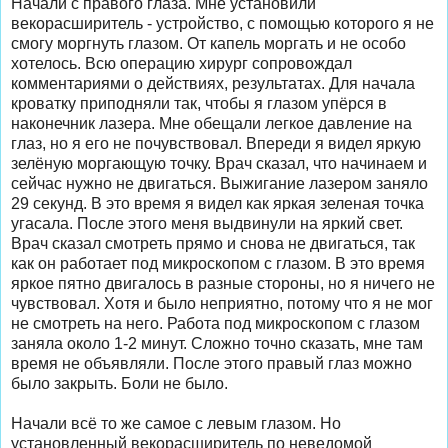
Начали с правого глаза. Мне установили
векорасширитель - устройство, с помощью которого я не
смогу моргнуть глазом. От капель моргать и не особо
хотелось. Всю операцию хирург сопровождал
комментариями о действиях, результатах. Для начала
кроватку приподняли так, чтобы я глазом упёрся в
наконечник лазера. Мне обещали легкое давление на
глаз, но я его не почувствовал. Впереди я видел яркую
зелёную моргающую точку. Врач сказал, что начинаем и
сейчас нужно не двигаться. Выжигание лазером заняло
29 секунд. В это время я видел как яркая зеленая точка
угасала. После этого меня выдвинули на яркий свет.
Врач сказал смотреть прямо и снова не двигаться, так
как он работает под микроскопом с глазом. В это время
яркое пятно двигалось в разные стороны, но я ничего не
чувствовал. Хотя и было неприятно, потому что я не мог
не смотреть на него. Работа под микроскопом с глазом
заняла около 1-2 минут. Сложно точно сказать, мне там
время не объявляли. После этого правый глаз можно
было закрыть. Боли не было.
Начали всё то же самое с левым глазом. Но
установленный векорасширитель по неведомой